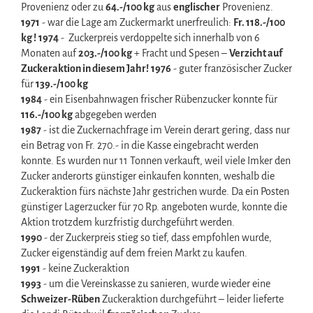
Provenienz oder zu
64.-/100 kg
aus
englischer
Provenienz.
1971
- war die Lage am Zuckermarkt unerfreulich:
Fr. 118.-/100
kg !
1974
- Zuckerpreis verdoppelte sich innerhalb von 6
Monaten auf
203.-/100 kg
+ Fracht und Spesen –
Verzicht auf
Zuckeraktion in diesem Jahr!
1976
- guter französischer Zucker
für
139.-/100 kg
1984
- ein Eisenbahnwagen frischer Rübenzucker konnte für
116.-/100 kg
abgegeben werden
1987
- ist die Zuckernachfrage im Verein derart gering, dass nur
ein Betrag von Fr. 270.- in die Kasse eingebracht werden
konnte. Es wurden nur 11 Tonnen verkauft, weil viele Imker den
Zucker anderorts günstiger einkaufen konnten, weshalb die
Zuckeraktion fürs nächste Jahr gestrichen wurde. Da ein Posten
günstiger Lagerzucker für 70 Rp. angeboten wurde, konnte die
Aktion trotzdem kurzfristig durchgeführt werden.
1990
- der Zuckerpreis stieg so tief, dass empfohlen wurde,
Zucker eigenständig auf dem freien Markt zu kaufen.
1991
- keine Zuckeraktion
1993
- um die Vereinskasse zu sanieren, wurde wieder eine
Schweizer-Rüben
Zuckeraktion durchgeführt – leider lieferte