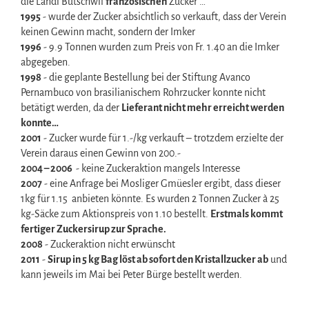
die Landi Bütschwil
französischen
Zucker …
1995
- wurde der Zucker absichtlich so verkauft, dass der Verein
keinen Gewinn macht, sondern der Imker
1996
- 9.9 Tonnen wurden zum Preis von Fr. 1.40 an die Imker
abgegeben.
1998
- die geplante Bestellung bei der Stiftung Avanco
Pernambuco von brasilianischem Rohrzucker konnte nicht
betätigt werden, da der
Lieferant nicht mehr erreicht werden
konnte…
2001
- Zucker wurde für 1.-/kg verkauft – trotzdem erzielte der
Verein daraus einen Gewinn von 200.-
2004 – 2006
- keine Zuckeraktion mangels Interesse
2007
- eine Anfrage bei Mosliger Gmüesler ergibt, dass dieser
1kg für 1.15 anbieten könnte. Es wurden 2 Tonnen Zucker à 25
kg-Säcke zum Aktionspreis von 1.10 bestellt.
Erstmals kommt
fertiger Zuckersirup zur Sprache.
2008
- Zuckeraktion nicht erwünscht
2011
-
Sirup in 5 kg Bag löst ab sofort den Kristallzucker ab
und
kann jeweils im Mai bei Peter Bürge bestellt werden.