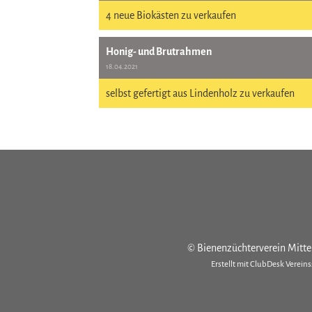
4 neue Biokästen zu verkaufen
Honig- und Brutrahmen
18.04.2021
selbst gefertigt aus Lindenholz zu verkaufen
© Bienenzüchterverein Mitt
Erstellt mit ClubDesk Verein