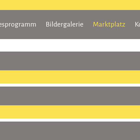
resprogramm
Bildergalerie
Marktplatz
K