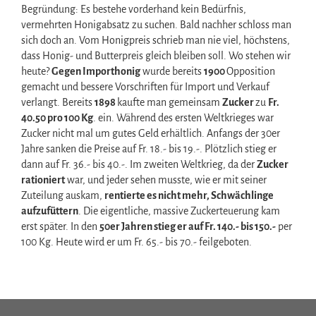
Begründung: Es bestehe vorderhand kein Bedürfnis,
vermehrten Honigabsatz zu suchen. Bald nachher schloss man
sich doch an. Vom Honigpreis schrieb man nie viel, höchstens,
dass Honig- und Butterpreis gleich bleiben soll. Wo stehen wir
heute?
Gegen Importhonig
wurde bereits
1900
Opposition
gemacht und bessere Vorschriften für Import und Verkauf
verlangt. Bereits
1898
kaufte man gemeinsam
Zucker
zu
Fr.
40.50 pro 100 Kg
. ein. Während des ersten Weltkrieges war
Zucker nicht mal um gutes Geld erhältlich. Anfangs der 30er
Jahre sanken die Preise auf Fr. 18.- bis 19.-. Plötzlich stieg er
dann auf Fr. 36.- bis 40.-. Im zweiten Weltkrieg, da der
Zucker
rationiert
war, und jeder sehen musste, wie er mit seiner
Zuteilung auskam,
rentierte es nicht mehr, Schwächlinge
aufzufüttern
. Die eigentliche, massive Zuckerteuerung kam
erst später. In den
50er Jahren stieg er auf Fr. 140.- bis 150.-
per
100 Kg. Heute wird er um Fr. 65.- bis 70.- feilgeboten.